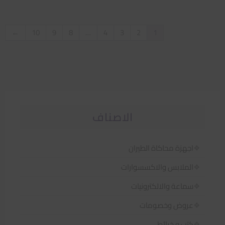
←
10
9
8
…
4
3
2
1
الاصناف
اجهزة محاكاة الطيران
الملابس والاكسسوارات
سماعة والالكترونيات
عروض وخصومات
كتب و خرائط