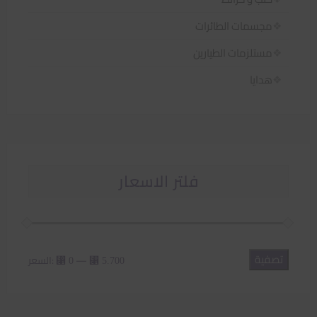
مجسمات الطائرات
مستلزمات الطيارين
هدايا
فلتر الاسعار
تصفية
أدنى
أعلى
—
السعر:
⃁ 0
⃁ 5.700
سعر
سعر