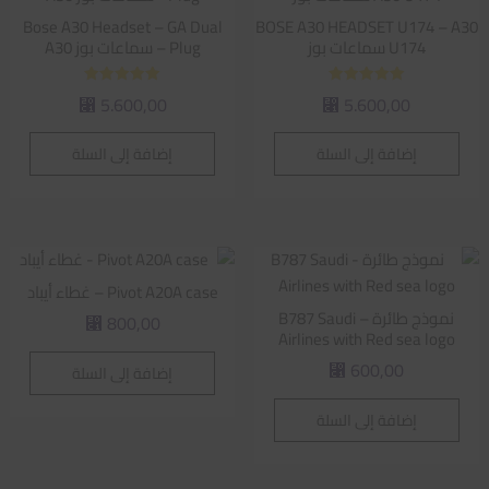
Bose A30 Headset – GA Dual
BOSE A30 HEADSET U174 – A30
U174 سماعات بوز
Plug – سماعات بوز A30
تم التقييم
تم التقييم
5.600,00
5.600,00
⃁
⃁
5.00
5.00
من 5
من 5
إضافة إلى السلة
إضافة إلى السلة
Pivot A20A case – غطاء أيباد
نموذج طائرة – B787 Saudi
800,00
⃁
Airlines with Red sea logo
600,00
إضافة إلى السلة
⃁
إضافة إلى السلة