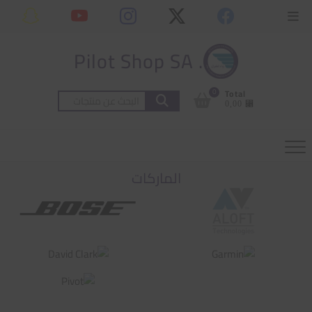
Ski
content
Topbar
t
Menu
conten
. Pilot Shop SA
0
Total
البحث
⃁ 0,00
عن:
الماركات