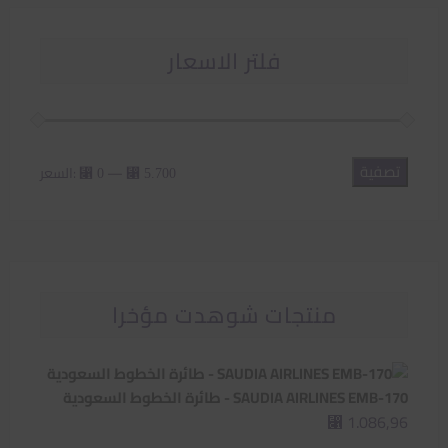
فلتر الاسعار
تصفية
أدنى
أعلى
—
السعر:
⃁ 0
⃁ 5.700
سعر
سعر
منتجات شوهدت مؤخرا
SAUDIA AIRLINES EMB-170 - طائرة الخطوط السعودية
1.086,96
⃁