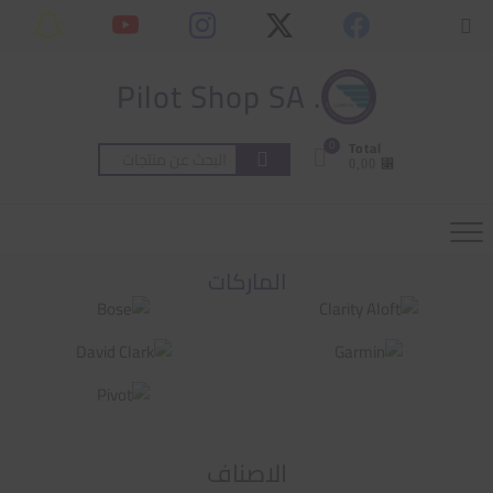
Ski
content
Topbar
t
Menu
conten
. Pilot Shop SA
0
Total
البحث
⃁ 0,00
عن:
الماركات
الاصناف