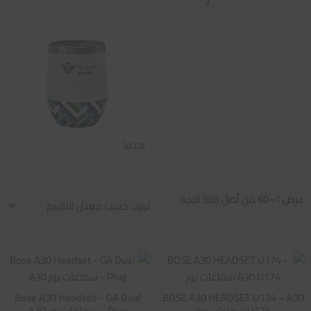
هدايا
تم
عرض 1–60 من أصل 585 نتيجة
الفرز
حسب
متوسط
التقييم
Bose A30 Headset – GA Dual
BOSE A30 HEADSET U174 – A30
U174 سماعات بوز
Plug – سماعات بوز A30