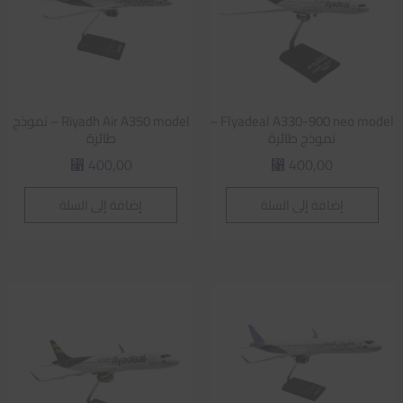
Flyadeal A330-900 neo model –
Riyadh Air A350 model – نموذج
نموذج طائرة
طائرة
400,00
400,00
⃁
⃁
إضافة إلى السلة
إضافة إلى السلة