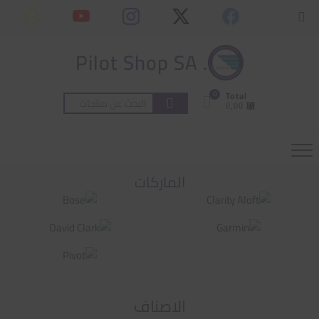
Ski
content
Topbar
t
Menu
conten
. Pilot Shop SA
0
Total
البحث
⃁ 0,00
عن:
الماركات
الاصناف