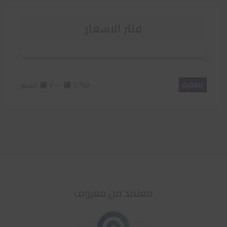
فلتر الاسعار
تصفية
أدنى
أعلى
—
السعر:
⃁ 0
⃁ 5.700
سعر
سعر
معتمد من معروف