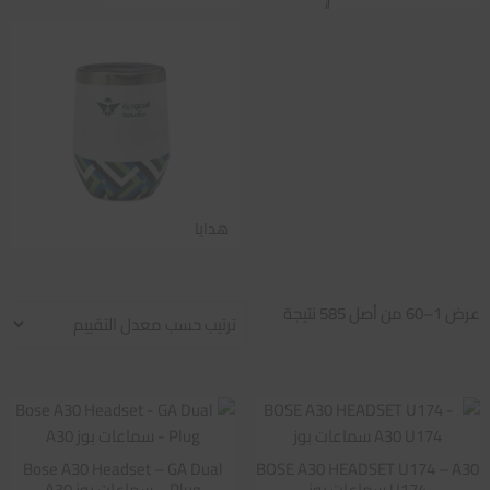
هدايا
تم
عرض 1–60 من أصل 585 نتيجة
الفرز
حسب
متوسط
التقييم
Bose A30 Headset – GA Dual
BOSE A30 HEADSET U174 – A30
U174 سماعات بوز
Plug – سماعات بوز A30